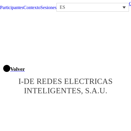
C
Participantes
Contexto
Sesiones
ES
Volver
I-DE REDES ELECTRICAS
INTELIGENTES, S.A.U.