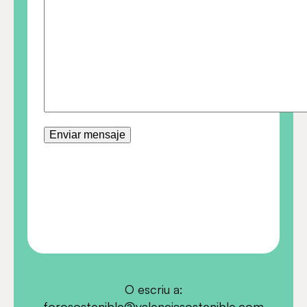
O escriu a:
forosostenible@valenciasostenible.com