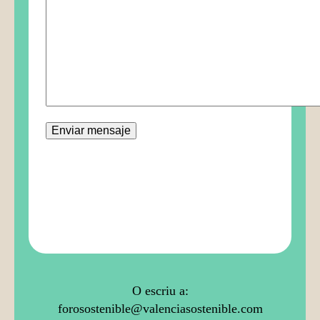
O escriu a:
forosostenible@valenciasostenible.com